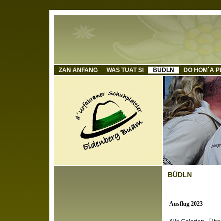
ZAN ANFANG
WAS TUAT SI
BÜDLN
DO HOM´A P
BÜDLN
Ausflug 2023