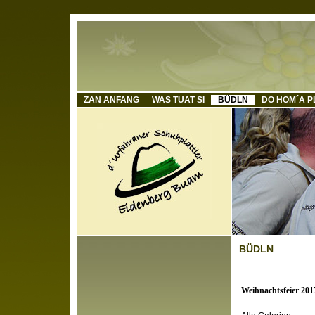
ZAN ANFANG
WAS TUAT SI
BÜDLN
DO HOM´A P
BÜDLN
Weihnachtsfeier 201