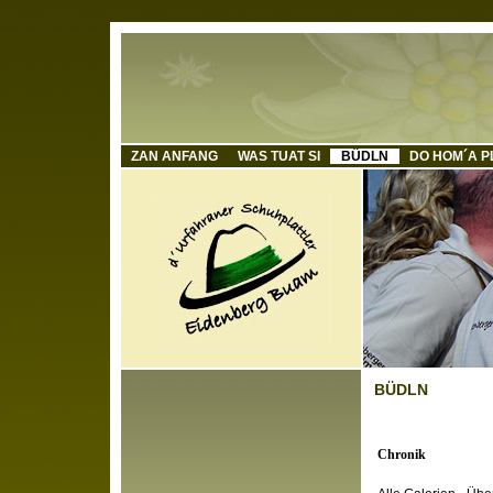
ZAN ANFANG
WAS TUAT SI
BÜDLN
DO HOM´A P
BÜDLN
Chronik