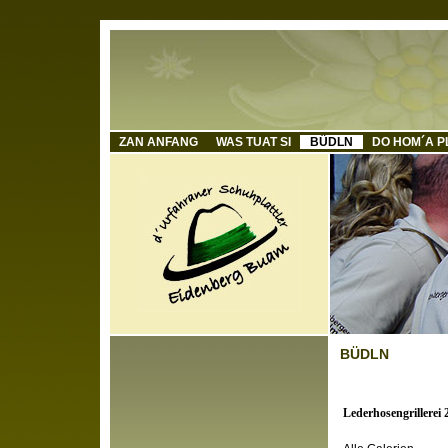
ZAN ANFANG
WAS TUAT SI
BÜDLN
DO HOM´A P
BÜDLN
Lederhosengrillerei 