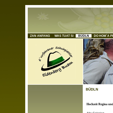
ZAN ANFANG
WAS TUAT SI
BÜDLN
DO HOM´A P
BÜDLN
Hochzeit Regina un