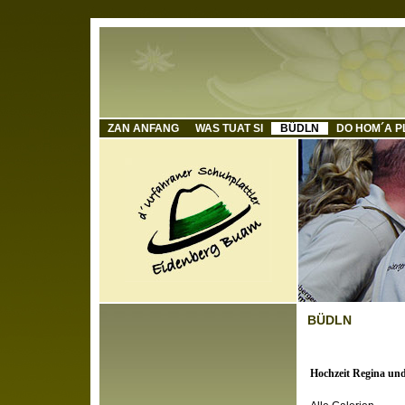
ZAN ANFANG
WAS TUAT SI
BÜDLN
DO HOM´A P
BÜDLN
Hochzeit Regina un