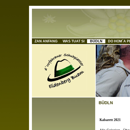
ZAN ANFANG
WAS TUAT SI
BÜDLN
DO HOM´A P
BÜDLN
Kabarett 2021