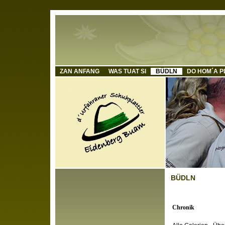
ZAN ANFANG
WAS TUAT SI
BÜDLN
DO HOM´A P
BÜDLN
Chronik