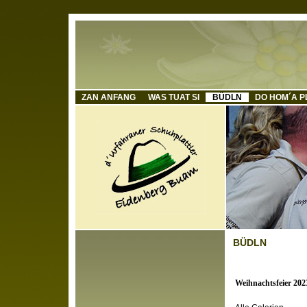
ZAN ANFANG
WAS TUAT SI
BÜDLN
DO HOM´A P
BÜDLN
Weihnachtsfeier 202