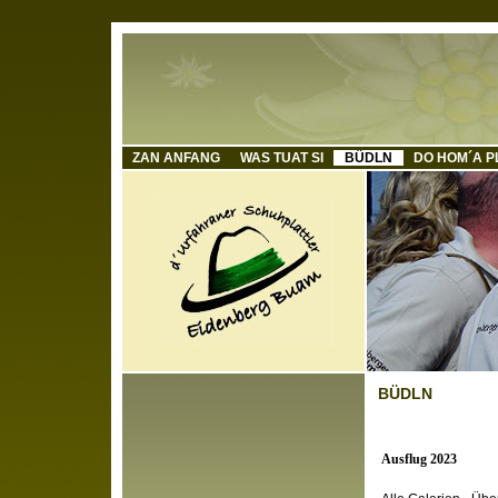
ZAN ANFANG
WAS TUAT SI
BÜDLN
DO HOM´A P
BÜDLN
Ausflug 2023