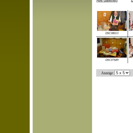
Alle Galerien
Ü
DSC08013
DSC07689
Anzeige:
: