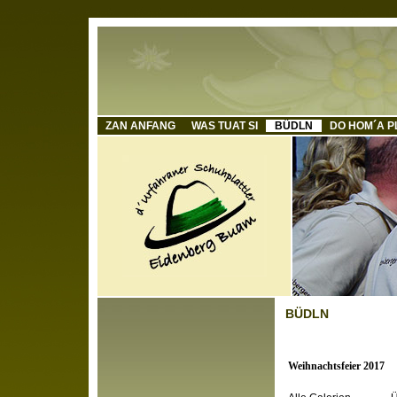
ZAN ANFANG
WAS TUAT SI
BÜDLN
DO HOM´A P
BÜDLN
Weihnachtsfeier 2017