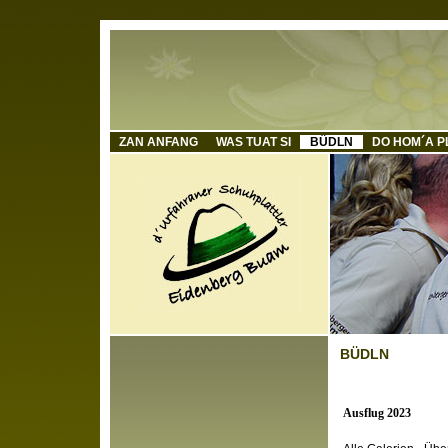
ZAN ANFANG
WAS TUAT SI
BÜDLN
DO HOM´A P
BÜDLN
Ausflug 2023