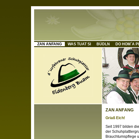
ZAN ANFANG
WAS TUAT SI
BÜDLN
DO HOM´A P
ZAN ANFANG
Griaß Eich!
Seit 1997 bilden di
der Schuhplattlergr
Brauchtumspflege u